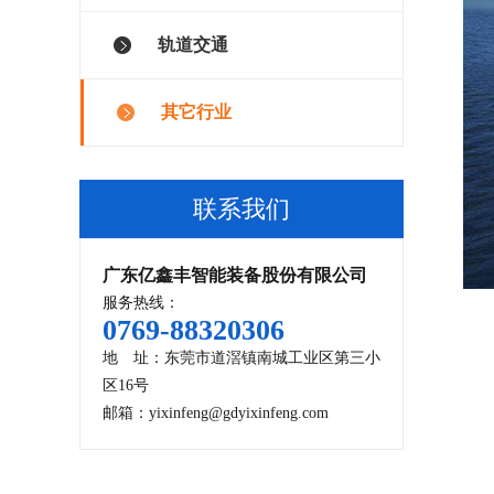
轨道交通
其它行业
联系我们
广东亿鑫丰智能装备股份有限公司
服务热线：
0769-88320306
地 址：东莞市道滘镇南城工业区第三小
区16号
邮箱：yixinfeng@gdyixinfeng.com