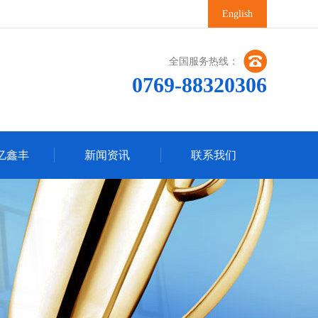
English
全国服务热线：
0769-88320306
亿鑫丰
新闻资讯
联系我们