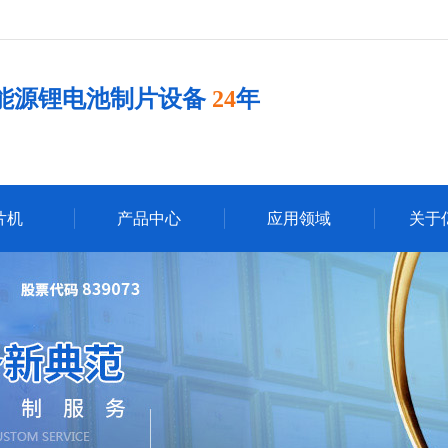
能源锂电池制片设备
24
年
片机
产品中心
应用领域
关于