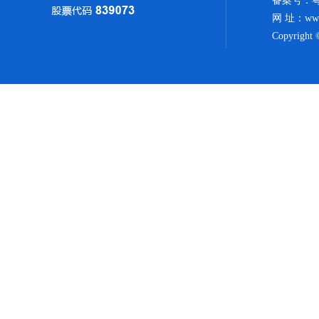
备案号：
粤
网 址：www.
Copyri