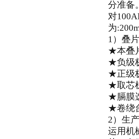
分准备
对10
为:200
1）叠
★本叠
★负级
★正级
★取芯
★膈膜
★卷绕
2）生
运用机