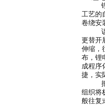
锂电池
工艺的
卷绕安
该设备
更替开
伸缩，
布，锂
成程序
捷，实
把膜切
组织将
般往复