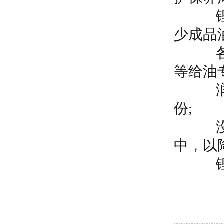
锂电池
少成品
各种润
等给油
润化前
份;
沒有滴
中，以
锂电池