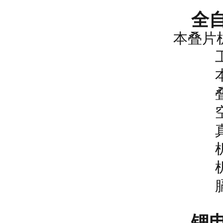
全自
本叠片
工作中电
本叠片
叠片机
空气压
真空泵:
机器设
机器设备
膈膜料
锂电